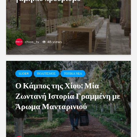
chios_tv
48 views
SLIDER
ΠΟΛΙΤΙΣΜΟΣ
ΤΟΠΙΚΑ ΝΕΑ
Ο Κάμπος της Χίου: Μία
Ζωντανή Ιστορία Γραμμένη με
Άρωμα Μανταρινιού