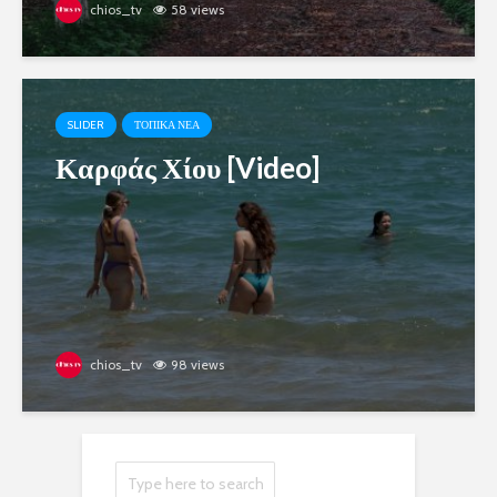
chios_tv
58 views
SLIDER
ΤΟΠΙΚΑ ΝΕΑ
Καρφάς Χίου [Video]
chios_tv
98 views