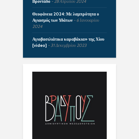
Βροντάδο
28 Απριλίου 2024
Θεοφάνεια 2024: Με λαμπρότητα ο
Αγιασμός των Υδάτων
6 Ιανουαρίου
2024
Αγιοβασιλιάτικα καραβάκια» της Χίου
[video]
31 Δεκεμβρίου 2023