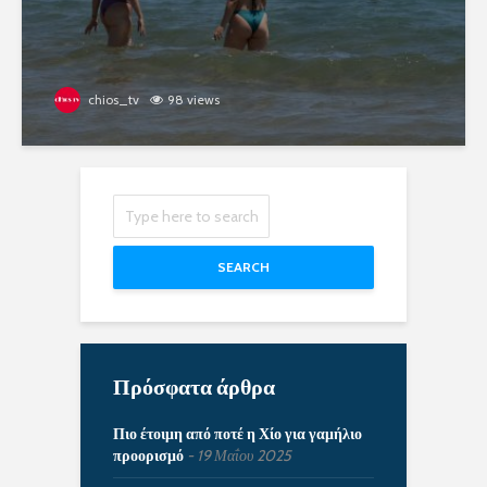
chios_tv
98 views
SEARCH
Πρόσφατα άρθρα
Πιο έτοιμη από ποτέ η Χίο για γαμήλιο
προορισμό
19 Μαΐου 2025