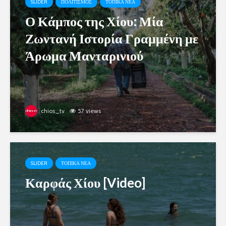
SLIDER
ΠΟΛΙΤΙΣΜΟΣ
ΤΟΠΙΚΑ ΝΕΑ
Ο Κάμπος της Χίου: Μία
Ζωντανή Ιστορία Γραμμένη με
Άρωμα Μανταρινιού
chios_tv
57 views
SLIDER
ΤΟΠΙΚΑ ΝΕΑ
Καρφάς Χίου [Video]