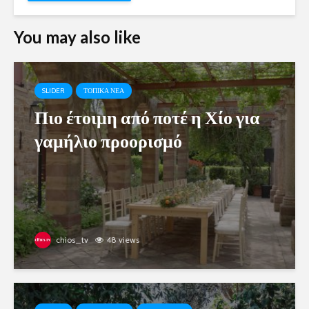
You may also like
SLIDER
ΤΟΠΙΚΑ ΝΕΑ
Πιο έτοιμη από ποτέ η Χίο για
γαμήλιο προορισμό
chios_tv
48 views