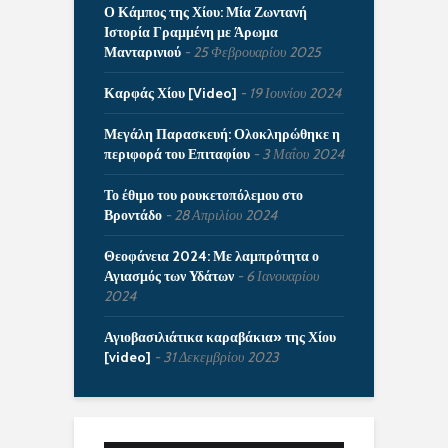
Ο Κάμπος της Χίου: Μία Ζωντανή
Ιστορία Γραμμένη με Άρωμα
Μανταρινιού
25 Φεβρουαρίου 2025
Καρφάς Χίου [Video]
19 Ιουνίου 2024
Μεγάλη Παρασκευή: Ολοκληρώθηκε η
περιφορά του Επιταφίου
3 Μαΐου 2024
Το έθιμο του ρουκετοπόλεμου στο
Βροντάδο
28 Απριλίου 2024
Θεοφάνεια 2024: Με λαμπρότητα ο
Αγιασμός των Υδάτων
6 Ιανουαρίου
2024
Αγιοβασιλιάτικα καραβάκια» της Χίου
[video]
31 Δεκεμβρίου 2023