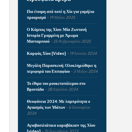
Πιο έτοιμη από ποτέ η Χίο για γαμήλιο
προορισμό
19 Μαΐου 2025
Ο Κάμπος της Χίου: Μία Ζωντανή
Ιστορία Γραμμένη με Άρωμα
Μανταρινιού
25 Φεβρουαρίου 2025
Καρφάς Χίου [Video]
19 Ιουνίου 2024
Μεγάλη Παρασκευή: Ολοκληρώθηκε η
περιφορά του Επιταφίου
3 Μαΐου 2024
Το έθιμο του ρουκετοπόλεμου στο
Βροντάδο
28 Απριλίου 2024
Θεοφάνεια 2024: Με λαμπρότητα ο
Αγιασμός των Υδάτων
6 Ιανουαρίου
2024
Αγιοβασιλιάτικα καραβάκια» της Χίου
[video]
31 Δεκεμβρίου 2023