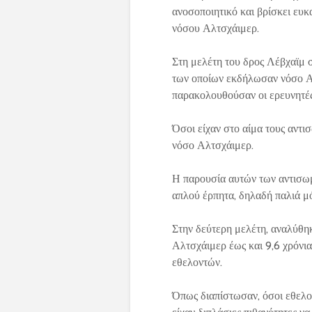
ανοσοποιητικό και βρίσκει ευκ
νόσου Αλτσχάιμερ.
Στη μελέτη του δρος Λέβχαϊμ σ
των οποίων εκδήλωσαν νόσο Αλ
παρακολουθούσαν οι ερευνητές
Όσοι είχαν στο αίμα τους αντ
νόσο Αλτσχάιμερ.
Η παρουσία αυτών των αντισωμ
απλού έρπητα, δηλαδή παλιά μό
Στην δεύτερη μελέτη, αναλύθη
Αλτσχάιμερ έως και 9,6 χρόνι
εθελοντών.
Όπως διαπίστωσαν, όσοι εθελον