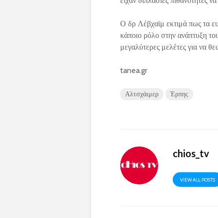
είχαν διπλάσιες πιθανότητες ν
Ο δρ Λέβχαϊμ εκτιμά πως τα ευρ
κάποιο ρόλο στην ανάπτυξη το
μεγαλύτερες μελέτες για να θε
tanea.gr
Αλτσχάιμερ
Έρπης
chios_tv
VIEW ALL POSTS