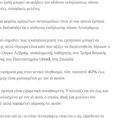
λιο έρπη μπορεί να αυξάνει τον κίνδυνο εκδηλώσεως νόσου
έες, σουηδικές μελέτες.
ναι φορέας ορισμένων αντισωμάτων στον ιό του απλού έρπητα,
ά, διπλασιάζεται ο κίνδυνος εκδήλωσης νόσου Αλτσχάιμερ.
τό σημαίνει πως η καταπολέμηση του ερπητοϊού μπορεί να
ρ, αλλά σίγουρα είναι κάτι που αξίζει να διερευνηθεί», δήλωσε ο
δρ Ούγκο Λέβχαϊμ, αναπληρωτής καθηγητής στο Τμήμα Ιατρικής
σης του Πανεπιστημίου Umeå, στη Σουηδία.
τα ευρήματά μας στον γενικό πληθυσμό, τότε ποσοστό 40% έως
ρ είναι μολυσμένοι με τον ιό αυτό».
 έρπητα είναι εξαιρετικά συνηθισμένη. Υπολογίζεται ότι έως και
λυσμένο με τον ιό αυτό, ο οποίος άπαξ και μολύνει τον
τέ αλλά παραμένει αδρανής σε αυτόν.
 του ιού με τη νόσο Αλτσχάιμερ είναι ότι ο ιός εξασθενεί το