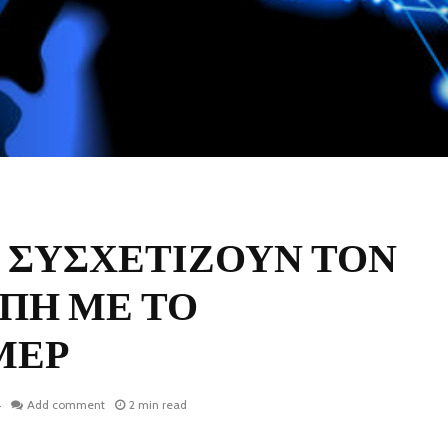
 ΣΥΣΧΕΤΙΖΟΥΝ ΤΟΝ
ΡΠΗ ΜΕ ΤΟ
ΜΕΡ
4
Add comment
2 min read