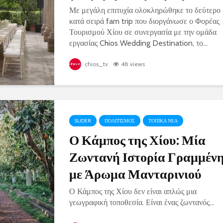
Με μεγάλη επιτυχία ολοκληρώθηκε το δεύτερο
κατά σειρά fam trip που διοργάνωσε ο Φορέας
Τουρισμού Χίου σε συνεργασία με την ομάδα
εργασίας Chios Wedding Destination, το...
chios_tv
48 views
SLIDER
ΠΟΛΙΤΙΣΜΟΣ
ΤΟΠΙΚΑ ΝΕΑ
Ο Κάμπος της Χίου: Μία
Ζωντανή Ιστορία Γραμμέν
με Άρωμα Μανταρινιού
Ο Κάμπος της Χίου δεν είναι απλώς μια
γεωγραφική τοποθεσία. Είναι ένας ζωντανός...