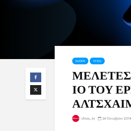
SLIDER
ΥΓΕΙΑ
ΜΕΛΕΤΕΣ
ΙΟ ΤΟΥ Ε
ΑΛΤΣΧΑΙ
chios_tv
26 Οκτωβρίου 201