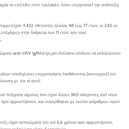
αιρία να εισέλθει στον εγκέφαλο, όπου ενεργοποιεί την ανάπτυξη
υμμετείχαν 3.432 εθελοντές ηλικίας 48 έως 77 ετών, οι 245 εκ
τσχάιμερ στην διάρκεια των 11 ετών που τους
.
ισώματα anti-HSV IgMδιέτρεχαν διπλάσιο κίνδυνο να εκδηλώσουν
άτων υποδηλώνει ενεργοποίηση λανθάνοντος (ανενεργού) ιού
λυνση με τον ιό αυτό.
καν δείγματα αίματος που είχαν δώσει 360 πάσχοντες από νόσο
α πριν αρρωστήσουν, και συγκρίθηκαν με εκείνα ισάριθμων υγιών
τές είχαν αντισώματα του ιού 6,6 χρόνια πριν αρρωστήσουν,