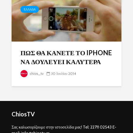
ΕΛΛΑΔΑ
ΠΩΣ ΘΑ ΚΑΝΕΤΕ ΤΟ IPHONE
ΝΑ ΔΟΥΛΕΥΕΙ ΚΑΛΥΤΕΡΑ
chios_tv
30 Ιουλίου 2014
ChiosTV
Σας καλωσορίζουμε στην ιστοσελίδα μας! Tel: 22711 02543 E-