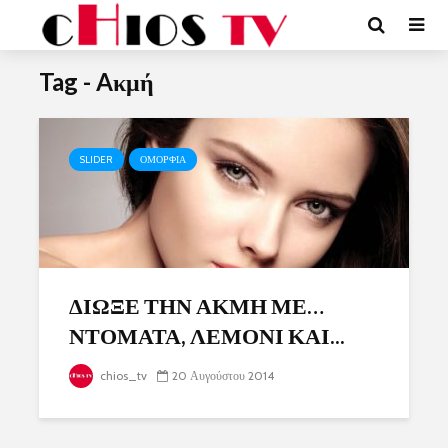
Tag - Aκμή
SLIDER
ΟΜΟΡΦΙΑ
ΔΙΩΞΕ ΤΗΝ ΑΚΜΗ ΜΕ…
ΝΤΟΜΑΤΑ, ΛΕΜΟΝΙ ΚΑΙ...
chios_tv
20 Αυγούστου 2014