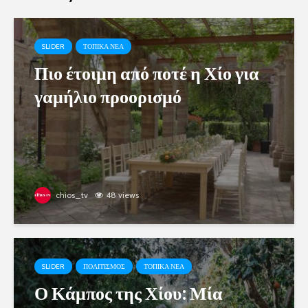
SLIDER
ΤΟΠΙΚΑ ΝΕΑ
Πιο έτοιμη από ποτέ η Χίο για
γαμήλιο προορισμό
chios_tv
48 views
SLIDER
ΠΟΛΙΤΙΣΜΟΣ
ΤΟΠΙΚΑ ΝΕΑ
Ο Κάμπος της Χίου: Μία