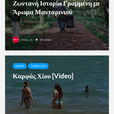
Ζωντανή Ιστορία Γραμμένη με
Άρωμα Μανταρινιού
chios_tv
58 views
SLIDER
ΤΟΠΙΚΑ ΝΕΑ
Καρφάς Χίου [Video]