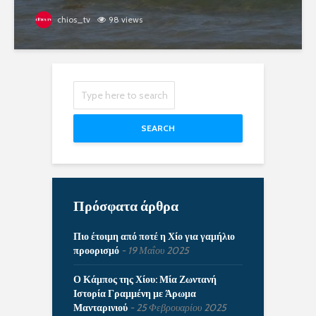
chios_tv
98 views
SEARCH
Πρόσφατα άρθρα
Πιο έτοιμη από ποτέ η Χίο για γαμήλιο
προορισμό
19 Μαΐου 2025
Ο Κάμπος της Χίου: Μία Ζωντανή
Ιστορία Γραμμένη με Άρωμα
Μανταρινιού
25 Φεβρουαρίου 2025