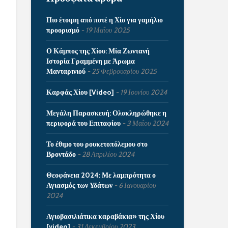
Πιο έτοιμη από ποτέ η Χίο για γαμήλιο
προορισμό
19 Μαΐου 2025
Ο Κάμπος της Χίου: Μία Ζωντανή
Ιστορία Γραμμένη με Άρωμα
Μανταρινιού
25 Φεβρουαρίου 2025
Καρφάς Χίου [Video]
19 Ιουνίου 2024
Μεγάλη Παρασκευή: Ολοκληρώθηκε η
περιφορά του Επιταφίου
3 Μαΐου 2024
Το έθιμο του ρουκετοπόλεμου στο
Βροντάδο
28 Απριλίου 2024
Θεοφάνεια 2024: Με λαμπρότητα ο
Αγιασμός των Υδάτων
6 Ιανουαρίου
2024
Αγιοβασιλιάτικα καραβάκια» της Χίου
[video]
31 Δεκεμβρίου 2023