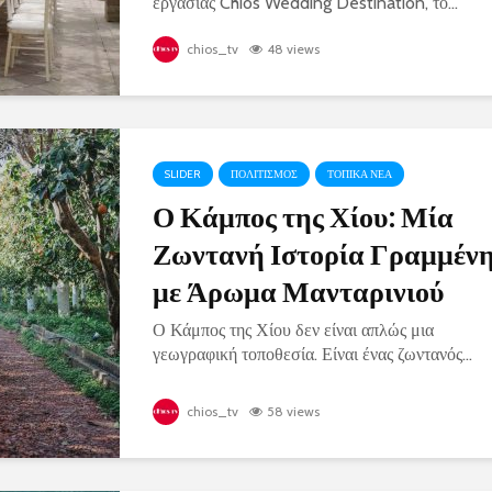
εργασίας Chios Wedding Destination, το...
chios_tv
48 views
SLIDER
ΠΟΛΙΤΙΣΜΟΣ
ΤΟΠΙΚΑ ΝΕΑ
Ο Κάμπος της Χίου: Μία
Ζωντανή Ιστορία Γραμμέν
με Άρωμα Μανταρινιού
Ο Κάμπος της Χίου δεν είναι απλώς μια
γεωγραφική τοποθεσία. Είναι ένας ζωντανός...
chios_tv
58 views