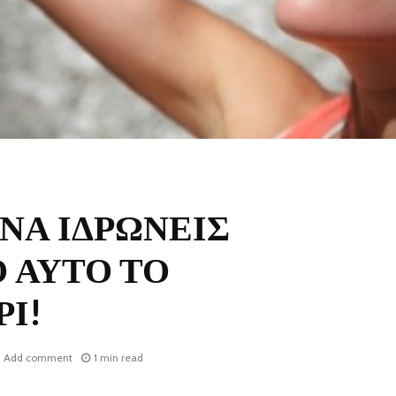
Α ΝΑ ΙΔΡΩΝΕΙΣ
 ΑΥΤΟ ΤΟ
Ι!
Add comment
1 min read