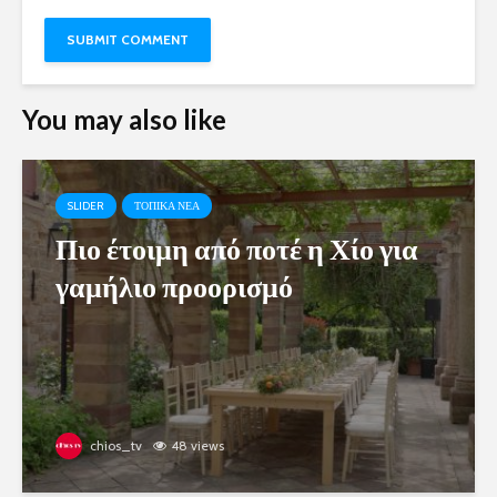
You may also like
SLIDER
ΤΟΠΙΚΑ ΝΕΑ
Πιο έτοιμη από ποτέ η Χίο για
γαμήλιο προορισμό
chios_tv
48 views