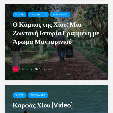
SLIDER
ΠΟΛΙΤΙΣΜΟΣ
ΤΟΠΙΚΑ ΝΕΑ
Ο Κάμπος της Χίου: Μία
Ζωντανή Ιστορία Γραμμένη με
Άρωμα Μανταρινιού
chios_tv
58 views
SLIDER
ΤΟΠΙΚΑ ΝΕΑ
Καρφάς Χίου [Video]