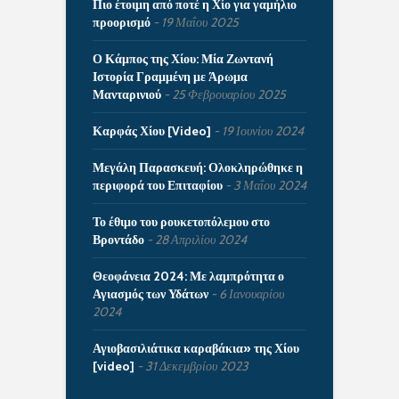
Πιο έτοιμη από ποτέ η Χίο για γαμήλιο
προορισμό
19 Μαΐου 2025
Ο Κάμπος της Χίου: Μία Ζωντανή
Ιστορία Γραμμένη με Άρωμα
Μανταρινιού
25 Φεβρουαρίου 2025
Καρφάς Χίου [Video]
19 Ιουνίου 2024
Μεγάλη Παρασκευή: Ολοκληρώθηκε η
περιφορά του Επιταφίου
3 Μαΐου 2024
Το έθιμο του ρουκετοπόλεμου στο
Βροντάδο
28 Απριλίου 2024
Θεοφάνεια 2024: Με λαμπρότητα ο
Αγιασμός των Υδάτων
6 Ιανουαρίου
2024
Αγιοβασιλιάτικα καραβάκια» της Χίου
[video]
31 Δεκεμβρίου 2023