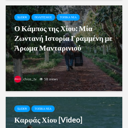
SLIDER
ΠΟΛΙΤΙΣΜΟΣ
ΤΟΠΙΚΑ ΝΕΑ
Ο Κάμπος της Χίου: Μία
Ζωντανή Ιστορία Γραμμένη με
Άρωμα Μανταρινιού
chios_tv
58 views
SLIDER
ΤΟΠΙΚΑ ΝΕΑ
Καρφάς Χίου [Video]