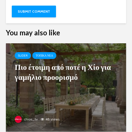
You may also like
SLIDER
ΤΟΠΙΚΑ ΝΕΑ
Πιο έτοιμη από ποτέ η Χίο για
γαμήλιο προορισμό
chios_tv
48 views