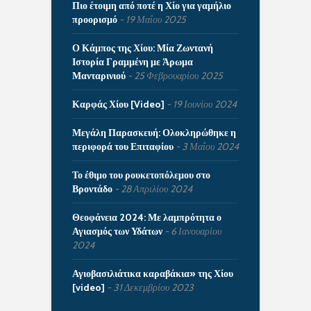
Πιο έτοιμη από ποτέ η Χίο για γαμήλιο
προορισμό
19 Μαΐου 2025
Ο Κάμπος της Χίου: Μία Ζωντανή
Ιστορία Γραμμένη με Άρωμα
Μανταρινιού
25 Φεβρουαρίου 2025
Καρφάς Χίου [Video]
19 Ιουνίου 2024
Μεγάλη Παρασκευή: Ολοκληρώθηκε η
περιφορά του Επιταφίου
3 Μαΐου 2024
Το έθιμο του ρουκετοπόλεμου στο
Βροντάδο
28 Απριλίου 2024
Θεοφάνεια 2024: Με λαμπρότητα ο
Αγιασμός των Υδάτων
6 Ιανουαρίου
2024
Αγιοβασιλιάτικα καραβάκια» της Χίου
[video]
31 Δεκεμβρίου 2023