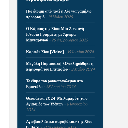
Πιο έτοιμη από ποτέ η Χίο για γαμήλιο
προορισμό
19 Μαΐου 2025
Ο Κάμπος της Χίου: Μία Ζωντανή
Ιστορία Γραμμένη με Άρωμα
Μανταρινιού
25 Φεβρουαρίου 2025
Καρφάς Χίου [Video]
19 Ιουνίου 2024
Μεγάλη Παρασκευή: Ολοκληρώθηκε η
περιφορά του Επιταφίου
3 Μαΐου 2024
Το έθιμο του ρουκετοπόλεμου στο
Βροντάδο
28 Απριλίου 2024
Θεοφάνεια 2024: Με λαμπρότητα ο
Αγιασμός των Υδάτων
6 Ιανουαρίου
2024
Αγιοβασιλιάτικα καραβάκια» της Χίου
[video]
31 Δεκεμβρίου 2023