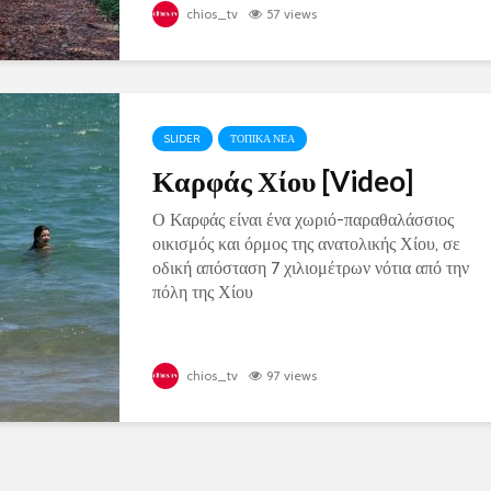
chios_tv
57 views
SLIDER
ΤΟΠΙΚΑ ΝΕΑ
Καρφάς Χίου [Video]
Ο Καρφάς είναι ένα χωριό-παραθαλάσσιος
οικισμός και όρμος της ανατολικής Χίου, σε
οδική απόσταση 7 χιλιομέτρων νότια από την
πόλη της Χίου
chios_tv
97 views