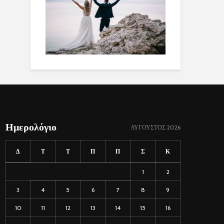
Ημερολόγιο
ΑΎΓΟΥΣΤΟΣ 2026
Δ
Τ
Τ
Π
Π
Σ
Κ
1
2
3
4
5
6
7
8
9
10
11
12
13
14
15
16