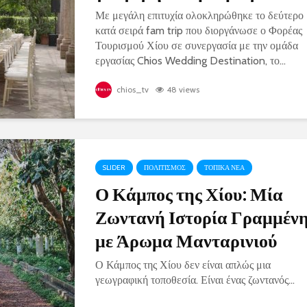
Με μεγάλη επιτυχία ολοκληρώθηκε το δεύτερο
κατά σειρά fam trip που διοργάνωσε ο Φορέας
Τουρισμού Χίου σε συνεργασία με την ομάδα
εργασίας Chios Wedding Destination, το...
chios_tv
48 views
SLIDER
ΠΟΛΙΤΙΣΜΟΣ
ΤΟΠΙΚΑ ΝΕΑ
Ο Κάμπος της Χίου: Μία
Ζωντανή Ιστορία Γραμμέν
με Άρωμα Μανταρινιού
Ο Κάμπος της Χίου δεν είναι απλώς μια
γεωγραφική τοποθεσία. Είναι ένας ζωντανός...