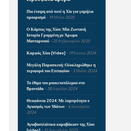
Πιο έτοιμη από ποτέ η Χίο για γαμήλιο
προορισμό
19 Μαΐου 2025
Ο Κάμπος της Χίου: Μία Ζωντανή
Ιστορία Γραμμένη με Άρωμα
Μανταρινιού
25 Φεβρουαρίου 2025
Καρφάς Χίου [Video]
19 Ιουνίου 2024
Μεγάλη Παρασκευή: Ολοκληρώθηκε η
περιφορά του Επιταφίου
3 Μαΐου 2024
Το έθιμο του ρουκετοπόλεμου στο
Βροντάδο
28 Απριλίου 2024
Θεοφάνεια 2024: Με λαμπρότητα ο
Αγιασμός των Υδάτων
6 Ιανουαρίου
2024
Αγιοβασιλιάτικα καραβάκια» της Χίου
[video]
31 Δεκεμβρίου 2023