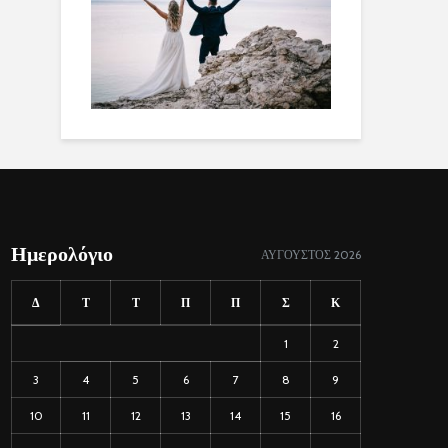
Ημερολόγιο
ΑΎΓΟΥΣΤΟΣ 2026
Δ
Τ
Τ
Π
Π
Σ
Κ
1
2
3
4
5
6
7
8
9
10
11
12
13
14
15
16