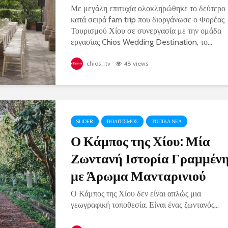
Με μεγάλη επιτυχία ολοκληρώθηκε το δεύτερο
κατά σειρά fam trip που διοργάνωσε ο Φορέας
Τουρισμού Χίου σε συνεργασία με την ομάδα
εργασίας Chios Wedding Destination, το...
chios_tv
48 views
SLIDER
ΠΟΛΙΤΙΣΜΟΣ
ΤΟΠΙΚΑ ΝΕΑ
Ο Κάμπος της Χίου: Μία
Ζωντανή Ιστορία Γραμμέν
με Άρωμα Μανταρινιού
Ο Κάμπος της Χίου δεν είναι απλώς μια
γεωγραφική τοποθεσία. Είναι ένας ζωντανός...