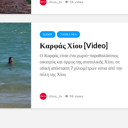
chios_tv
58 views
SLIDER
ΤΟΠΙΚΑ ΝΕΑ
Καρφάς Χίου [Video]
Ο Καρφάς είναι ένα χωριό-παραθαλάσσιος
οικισμός και όρμος της ανατολικής Χίου, σε
οδική απόσταση 7 χιλιομέτρων νότια από την
πόλη της Χίου
chios_tv
98 views