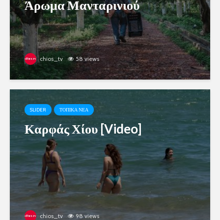
Άρωμα Μανταρινιού
chios_tv
58 views
SLIDER
ΤΟΠΙΚΑ ΝΕΑ
Καρφάς Χίου [Video]
chios_tv
98 views