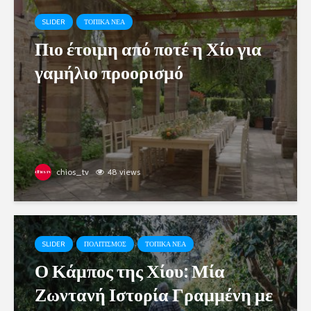
SLIDER
ΤΟΠΙΚΑ ΝΕΑ
Πιο έτοιμη από ποτέ η Χίο για
γαμήλιο προορισμό
chios_tv
48 views
SLIDER
ΠΟΛΙΤΙΣΜΟΣ
ΤΟΠΙΚΑ ΝΕΑ
Ο Κάμπος της Χίου: Μία
Ζωντανή Ιστορία Γραμμένη με