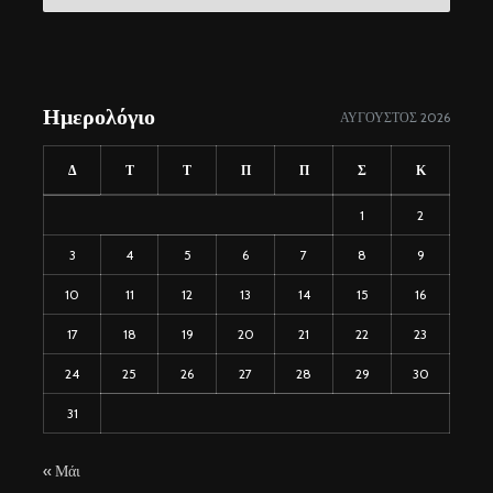
σύνδεσμοι
Ημερολόγιο
ΑΎΓΟΥΣΤΟΣ 2026
Δ
Τ
Τ
Π
Π
Σ
Κ
1
2
3
4
5
6
7
8
9
10
11
12
13
14
15
16
17
18
19
20
21
22
23
24
25
26
27
28
29
30
31
« Μάι