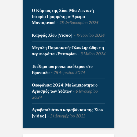
Ο Κάμπος της Χίου: Μία Ζωντανή
Ιστορία Γραμμένη με Άρωμα
Μανταρινιού
25 Φεβρουαρίου 2025
Καρφάς Χίου [Video]
19 Ιουνίου 2024
Μεγάλη Παρασκευή: Ολοκληρώθηκε η
περιφορά του Επιταφίου
3 Μαΐου 2024
Το έθιμο του ρουκετοπόλεμου στο
Βροντάδο
28 Απριλίου 2024
Θεοφάνεια 2024: Με λαμπρότητα ο
Αγιασμός των Υδάτων
6 Ιανουαρίου
2024
Αγιοβασιλιάτικα καραβάκια» της Χίου
[video]
31 Δεκεμβρίου 2023