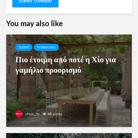
You may also like
SLIDER
ΤΟΠΙΚΑ ΝΕΑ
Πιο έτοιμη από ποτέ η Χίο για
γαμήλιο προορισμό
chios_tv
48 views