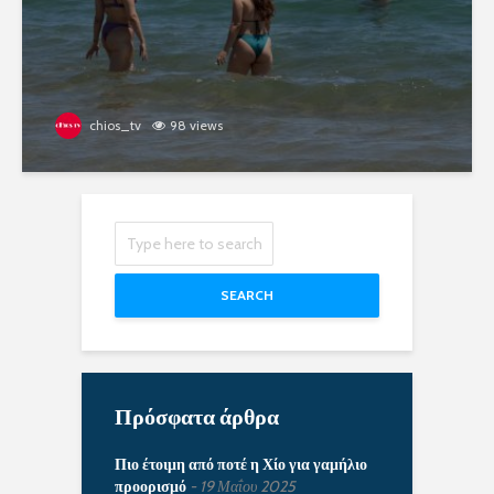
chios_tv
98 views
SEARCH
Πρόσφατα άρθρα
Πιο έτοιμη από ποτέ η Χίο για γαμήλιο
προορισμό
19 Μαΐου 2025