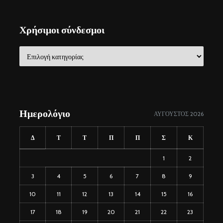
Χρήσιμοι σύνδεσμοι
Χρήσιμοι
σύνδεσμοι
Ημερολόγιο
ΑΎΓΟΥΣΤΟΣ 2026
Δ
Τ
Τ
Π
Π
Σ
Κ
1
2
3
4
5
6
7
8
9
10
11
12
13
14
15
16
17
18
19
20
21
22
23