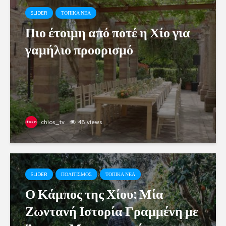
SLIDER
ΤΟΠΙΚΑ ΝΕΑ
Πιο έτοιμη από ποτέ η Χίο για
γαμήλιο προορισμό
chios_tv
48 views
SLIDER
ΠΟΛΙΤΙΣΜΟΣ
ΤΟΠΙΚΑ ΝΕΑ
Ο Κάμπος της Χίου: Μία
Ζωντανή Ιστορία Γραμμένη με