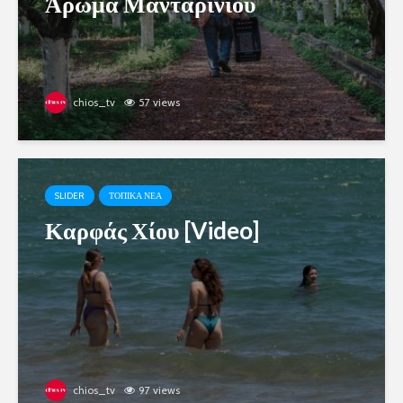
Άρωμα Μανταρινιού
chios_tv
57 views
SLIDER
ΤΟΠΙΚΑ ΝΕΑ
Καρφάς Χίου [Video]
chios_tv
97 views