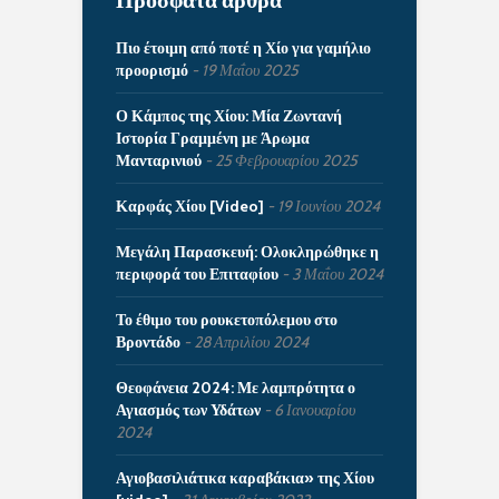
Πιο έτοιμη από ποτέ η Χίο για γαμήλιο
προορισμό
19 Μαΐου 2025
Ο Κάμπος της Χίου: Μία Ζωντανή
Ιστορία Γραμμένη με Άρωμα
Μανταρινιού
25 Φεβρουαρίου 2025
Καρφάς Χίου [Video]
19 Ιουνίου 2024
Μεγάλη Παρασκευή: Ολοκληρώθηκε η
περιφορά του Επιταφίου
3 Μαΐου 2024
Το έθιμο του ρουκετοπόλεμου στο
Βροντάδο
28 Απριλίου 2024
Θεοφάνεια 2024: Με λαμπρότητα ο
Αγιασμός των Υδάτων
6 Ιανουαρίου
2024
Αγιοβασιλιάτικα καραβάκια» της Χίου