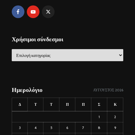
Χρήσιμοι σύνδεσμοι
Χρήσιμοι
σύνδεσμοι
Ημερολόγιο
ΑΎΓΟΥΣΤΟΣ 2026
Δ
Τ
Τ
Π
Π
Σ
Κ
1
2
3
4
5
6
7
8
9