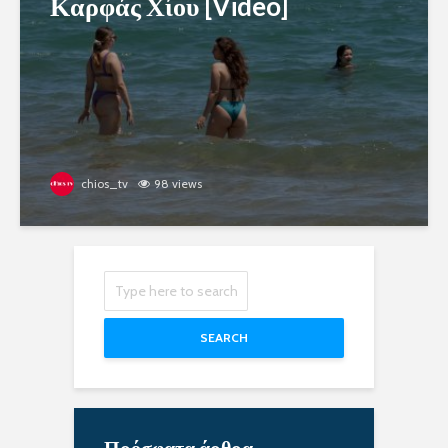
Καρφάς Χίου [Video]
chios_tv
98 views
SEARCH
Πρόσφατα άρθρα