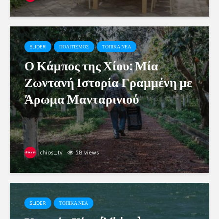
SLIDER
ΠΟΛΙΤΙΣΜΟΣ
ΤΟΠΙΚΑ ΝΕΑ
Ο Κάμπος της Χίου: Μία
Ζωντανή Ιστορία Γραμμένη με
Άρωμα Μανταρινιού
chios_tv
58 views
SLIDER
ΤΟΠΙΚΑ ΝΕΑ