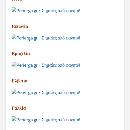
Ιαπωνία
Βραζιλία
Ελβετία
Γαλλία