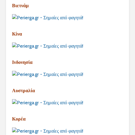
Βιετνάμ
Κίνα
Ινδονησία
Αυστραλία
Κορέα