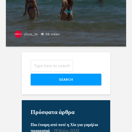
chios_tv
98 views
SEARCH
Πρόσφατα άρθρα
Πιο έτοιμη από ποτέ η Χίο για γαμήλιο
προορισμό
19 Μαΐου 2025