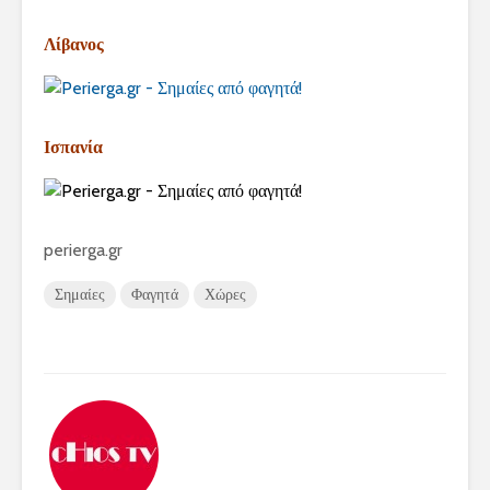
Λίβανος
Ισπανία
perierga.gr
Σημαίες
Φαγητά
Χώρες