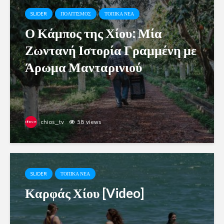
SLIDER
ΠΟΛΙΤΙΣΜΟΣ
ΤΟΠΙΚΑ ΝΕΑ
Ο Κάμπος της Χίου: Μία
Ζωντανή Ιστορία Γραμμένη με
Άρωμα Μανταρινιού
chios_tv
58 views
SLIDER
ΤΟΠΙΚΑ ΝΕΑ
Καρφάς Χίου [Video]