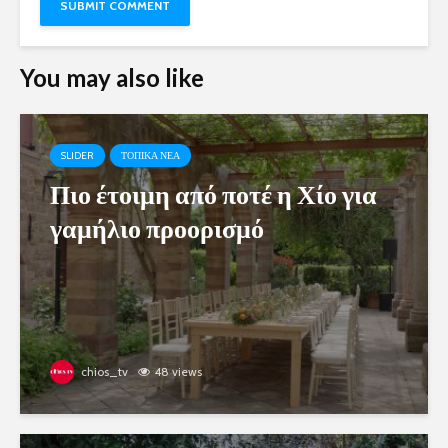
You may also like
SLIDER
ΤΟΠΙΚΑ ΝΕΑ
Πιο έτοιμη από ποτέ η Χίο για
γαμήλιο προορισμό
chios_tv
48 views