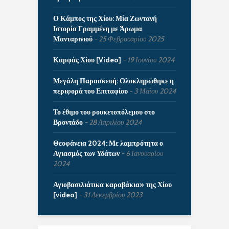
Ο Κάμπος της Χίου: Μία Ζωντανή
Ιστορία Γραμμένη με Άρωμα
Μανταρινιού
25 Φεβρουαρίου 2025
Καρφάς Χίου [Video]
19 Ιουνίου 2024
Μεγάλη Παρασκευή: Ολοκληρώθηκε η
περιφορά του Επιταφίου
3 Μαΐου 2024
Το έθιμο του ρουκετοπόλεμου στο
Βροντάδο
28 Απριλίου 2024
Θεοφάνεια 2024: Με λαμπρότητα ο
Αγιασμός των Υδάτων
6 Ιανουαρίου
2024
Αγιοβασιλιάτικα καραβάκια» της Χίου
[video]
31 Δεκεμβρίου 2023