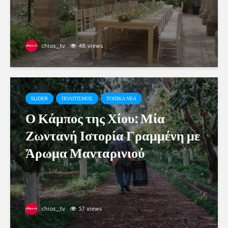
chios_tv
48 views
SLIDER
ΠΟΛΙΤΙΣΜΟΣ
ΤΟΠΙΚΑ ΝΕΑ
Ο Κάμπος της Χίου: Μία
Ζωντανή Ιστορία Γραμμένη με
Άρωμα Μανταρινιού
chios_tv
57 views