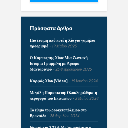
Πρόσφατα άρθρα
Πιο έτοιμη από ποτέ η Χίο για γαμήλιο
προορισμό
19 Μαΐου 2025
Ο Κάμπος της Χίου: Μία Ζωντανή
Ιστορία Γραμμένη με Άρωμα
Μανταρινιού
25 Φεβρουαρίου 2025
Καρφάς Χίου [Video]
19 Ιουνίου 2024
Μεγάλη Παρασκευή: Ολοκληρώθηκε η
περιφορά του Επιταφίου
3 Μαΐου 2024
Το έθιμο του ρουκετοπόλεμου στο
Βροντάδο
28 Απριλίου 2024
Θεοφάνεια 2024: Με λαμπρότητα ο