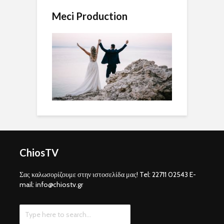
Meci Production
ChiosTV
Σας καλωσορίζουμε στην ιστοσελίδα μας! Tel: 22711 02543 E-
mail: info@chiostv.gr