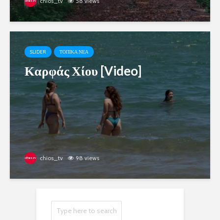
chios_tv
58 views
SLIDER
ΤΟΠΙΚΑ ΝΕΑ
Καρφάς Χίου [Video]
chios_tv
98 views