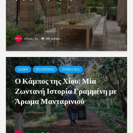
chios_tv
48 views
SLIDER
ΠΟΛΙΤΙΣΜΟΣ
ΤΟΠΙΚΑ ΝΕΑ
Ο Κάμπος της Χίου: Μία
Ζωντανή Ιστορία Γραμμένη με
Άρωμα Μανταρινιού