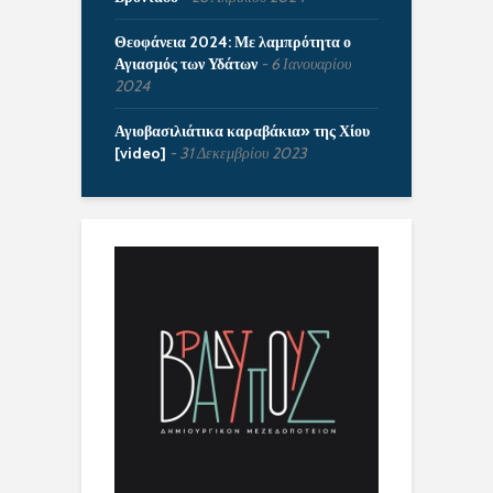
Θεοφάνεια 2024: Με λαμπρότητα ο
Αγιασμός των Υδάτων
6 Ιανουαρίου
2024
Αγιοβασιλιάτικα καραβάκια» της Χίου
[video]
31 Δεκεμβρίου 2023