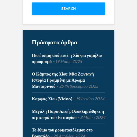
SEARCH
Πρόσφατα άρθρα
Πιο έτοιμη από ποτέ η Χίο για γαμήλιο
προορισμό
19 Μαΐου 2025
Ο Κάμπος της Χίου: Μία Ζωντανή
Ιστορία Γραμμένη με Άρωμα
Μανταρινιού
25 Φεβρουαρίου 2025
Καρφάς Χίου [Video]
19 Ιουνίου 2024
Μεγάλη Παρασκευή: Ολοκληρώθηκε η
περιφορά του Επιταφίου
3 Μαΐου 2024
Το έθιμο του ρουκετοπόλεμου στο
Βροντάδο
28 Απριλίου 2024