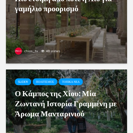
γαμήλιο προορισμό
chios_tv
48 views
SLIDER
ΠΟΛΙΤΙΣΜΟΣ
ΤΟΠΙΚΑ ΝΕΑ
Ο Κάμπος της Χίου: Μία
Ζωντανή Ιστορία Γραμμένη με
Άρωμα Μανταρινιού