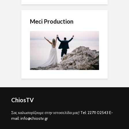
Meci Production
ChiosTV
Σας καλωσορίζουμε στην ιστοσελίδα μας! Tel: 22711 02543 E-
mail: info@chiostv.gr