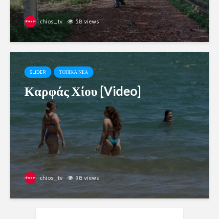
chios_tv
58 views
SLIDER
ΤΟΠΙΚΑ ΝΕΑ
Καρφάς Χίου [Video]
chios_tv
98 views