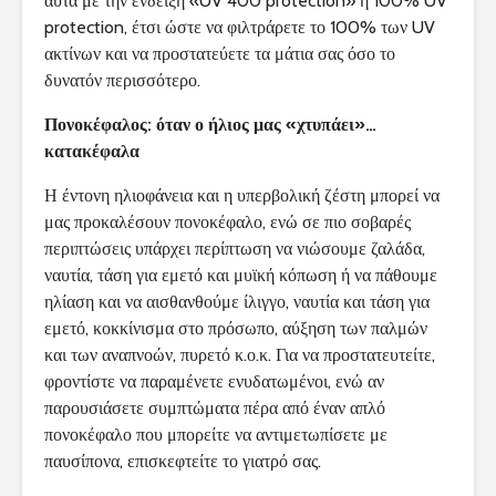
αυτά με την ένδειξη «UV 400 protection» ή 100% UV
protection, έτσι ώστε να φιλτράρετε το 100% των UV
ακτίνων και να προστατεύετε τα μάτια σας όσο το
δυνατόν περισσότερο.
Πονοκέφαλος: όταν ο ήλιος μας «χτυπάει»…
κατακέφαλα
Η έντονη ηλιοφάνεια και η υπερβολική ζέστη μπορεί να
μας προκαλέσουν πονοκέφαλο, ενώ σε πιο σοβαρές
περιπτώσεις υπάρχει περίπτωση να νιώσουμε ζαλάδα,
ναυτία, τάση για εμετό και μυϊκή κόπωση ή να πάθουμε
ηλίαση και να αισθανθούμε ίλιγγο, ναυτία και τάση για
εμετό, κοκκίνισμα στο πρόσωπο, αύξηση των παλμών
και των αναπνοών, πυρετό κ.ο.κ. Για να προστατευτείτε,
φροντίστε να παραμένετε ενυδατωμένοι, ενώ αν
παρουσιάσετε συμπτώματα πέρα από έναν απλό
πονοκέφαλο που μπορείτε να αντιμετωπίσετε με
παυσίπονα, επισκεφτείτε το γιατρό σας.