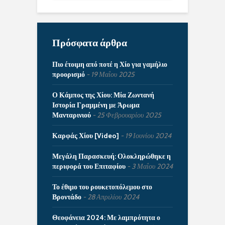
Πρόσφατα άρθρα
Πιο έτοιμη από ποτέ η Χίο για γαμήλιο
προορισμό
19 Μαΐου 2025
Ο Κάμπος της Χίου: Μία Ζωντανή
Ιστορία Γραμμένη με Άρωμα
Μανταρινιού
25 Φεβρουαρίου 2025
Καρφάς Χίου [Video]
19 Ιουνίου 2024
Μεγάλη Παρασκευή: Ολοκληρώθηκε η
περιφορά του Επιταφίου
3 Μαΐου 2024
Το έθιμο του ρουκετοπόλεμου στο
Βροντάδο
28 Απριλίου 2024
Θεοφάνεια 2024: Με λαμπρότητα ο