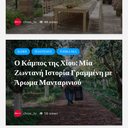
chios_tv
48 views
SLIDER
ΠΟΛΙΤΙΣΜΟΣ
ΤΟΠΙΚΑ ΝΕΑ
Ο Κάμπος της Χίου: Μία
Ζωντανή Ιστορία Γραμμένη με
Άρωμα Μανταρινιού
chios_tv
58 views