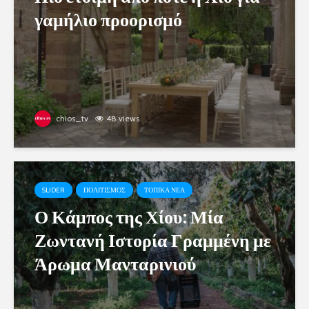
γαμήλιο προορισμό
chios_tv
48 views
SLIDER
ΠΟΛΙΤΙΣΜΟΣ
ΤΟΠΙΚΑ ΝΕΑ
Ο Κάμπος της Χίου: Μία
Ζωντανή Ιστορία Γραμμένη με
Άρωμα Μανταρινιού