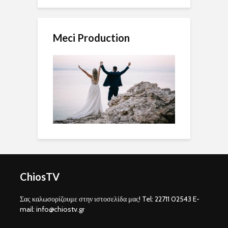
Meci Production
ChiosTV
Σας καλωσορίζουμε στην ιστοσελίδα μας! Tel: 22711 02543 E-
mail: info@chiostv.gr