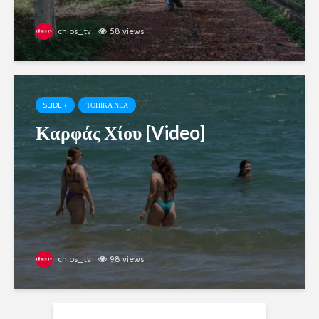
chios_tv
58 views
SLIDER
ΤΟΠΙΚΑ ΝΕΑ
Καρφάς Χίου [Video]
chios_tv
98 views