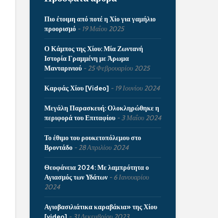
Πιο έτοιμη από ποτέ η Χίο για γαμήλιο
προορισμό
19 Μαΐου 2025
Ο Κάμπος της Χίου: Μία Ζωντανή
Ιστορία Γραμμένη με Άρωμα
Μανταρινιού
25 Φεβρουαρίου 2025
Καρφάς Χίου [Video]
19 Ιουνίου 2024
Μεγάλη Παρασκευή: Ολοκληρώθηκε η
περιφορά του Επιταφίου
3 Μαΐου 2024
Το έθιμο του ρουκετοπόλεμου στο
Βροντάδο
28 Απριλίου 2024
Θεοφάνεια 2024: Με λαμπρότητα ο
Αγιασμός των Υδάτων
6 Ιανουαρίου
2024
Αγιοβασιλιάτικα καραβάκια» της Χίου
[video]
31 Δεκεμβρίου 2023