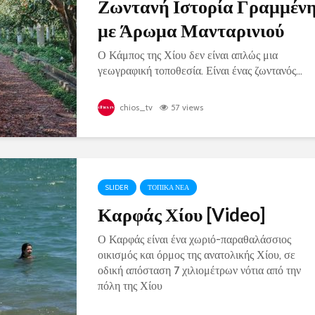
Ζωντανή Ιστορία Γραμμέν
με Άρωμα Μανταρινιού
Ο Κάμπος της Χίου δεν είναι απλώς μια
γεωγραφική τοποθεσία. Είναι ένας ζωντανός...
chios_tv
57 views
SLIDER
ΤΟΠΙΚΑ ΝΕΑ
Καρφάς Χίου [Video]
Ο Καρφάς είναι ένα χωριό-παραθαλάσσιος
οικισμός και όρμος της ανατολικής Χίου, σε
οδική απόσταση 7 χιλιομέτρων νότια από την
πόλη της Χίου