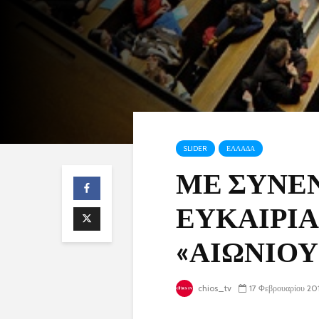
SLIDER
ΕΛΛΑΔΑ
ΜΕ ΣΥΝΕ
ΕΥΚΑΙΡΙΑ
«ΑΙΩΝΙΟΥ
chios_tv
17 Φεβρουαρίου 20