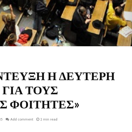
ΝΤΕΥΞΗ Η ΔΕΥΤΕΡΗ
 ΓΙΑ ΤΟΥΣ
Σ ΦΟΙΤΗΤΕΣ»
15
Add comment
2 min read