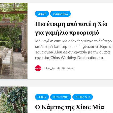
SLIDER
ΤΟΠΙΚΑ ΝΕΑ
Πιο έτοιμη από ποτέ η Χίο
για γαμήλιο προορισμό
Με μεγάλη επιτυχία ολοκληρώθηκε το δεύτερο
κατά σειρά fam trip που διοργάνωσε ο Φορέας
Τουρισμού Χίου σε συνεργασία με την ομάδα
εργασίας Chios Wedding Destination, το...
chios_tv
48 views
SLIDER
ΠΟΛΙΤΙΣΜΟΣ
ΤΟΠΙΚΑ ΝΕΑ
Ο Κάμπος της Χίου: Μία