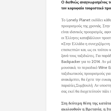
O διεθνώς αναγνωρισμένος το
τον κορυφαίο τουριστικό πρ
Το Lonely Planet εκδίδει κάθε
προορισμούς της χρονιάς. Στην
είναι ιδανικός προορισμός, αφο
οι Έλληνες καταβάλλουν προσπ
«Στην Ελλάδα η συνεχιζόμενη 
επισκεπτών και, ως εκ τούτου 
ξανά τους ταξιδιώτες. Για παρ
Backpacker για το 2014. Αν μά
μουσακά, το περιοδικό Wine E
ταξιδιωτικούς προορισμούς για
ανακάμπτει, θα έχετε την ευκα
παραλίες.Συμβουλή: Αν υποστηρ
σας εκεί θα διοχετεύτούν πάλι
Στη δεύτερη θέση της κατάτα
ακολουθούν η Βρετανία, η Ιτ