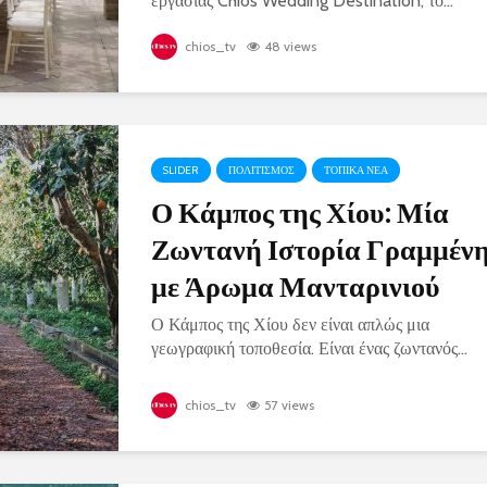
εργασίας Chios Wedding Destination, το...
chios_tv
48 views
SLIDER
ΠΟΛΙΤΙΣΜΟΣ
ΤΟΠΙΚΑ ΝΕΑ
Ο Κάμπος της Χίου: Μία
Ζωντανή Ιστορία Γραμμέν
με Άρωμα Μανταρινιού
Ο Κάμπος της Χίου δεν είναι απλώς μια
γεωγραφική τοποθεσία. Είναι ένας ζωντανός...
chios_tv
57 views