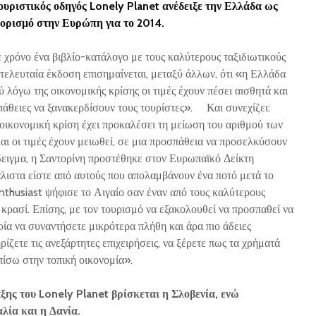
υριστικός οδηγός Lonely Planet ανέδειξε την Ελλάδα ως
οορισμό στην Ευρώπη για το 2014.
 χρόνο ένα βιβλίο-κατάλογο με τους καλύτερους ταξιδιωτικούς
 τελευταία έκδοση επισημαίνεται, μεταξύ άλλων, ότι «η Ελλάδα
ύ λόγω της οικονομικής κρίσης οι τιμές έχουν πέσει αισθητά και
άθειες να ξανακερδίσουν τους τουρίστες». Και συνεχίζει:
οικονομική κρίση έχει προκαλέσει τη μείωση του αριθμού των
και οι τιμές έχουν μειωθεί, σε μια προσπάθεια να προσελκύσουν
άδειγμα, η Σαντορίνη προστέθηκε στον Ευρωπαϊκό Δείκτη
λιστα είστε από αυτούς που απολαμβάνουν ένα ποτό μετά το
nthusiast ψήφισε το Αιγαίο σαν έναν από τους καλύτερους
 κρασί. Επίσης, με τον τουρισμό να εξακολουθεί να προσπαθεί να
ιρία να συναντήσετε μικρότερα πλήθη και άρα πιο άδειες
ίζετε τις ανεξάρτητες επιχειρήσεις, να ξέρετε πως τα χρήματά
 πίσω στην τοπική οικονομία».
ξης του Lonely Planet βρίσκεται η Σλοβενία, ενώ
αλία και η Δανία.