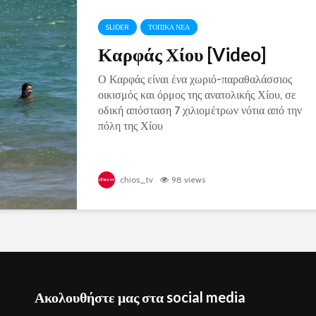
SLIDER
ΤΟΠΙΚΑ ΝΕΑ
Καρφάς Χίου [Video]
Ο Καρφάς είναι ένα χωριό-παραθαλάσσιος
οικισμός και όρμος της ανατολικής Χίου, σε
οδική απόσταση 7 χιλιομέτρων νότια από την
πόλη της Χίου
chios_tv
98 views
Ακολουθήστε μας στα social media