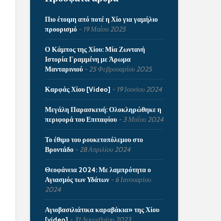
Πιο έτοιμη από ποτέ η Χίο για γαμήλιο
προορισμό
19 Μαΐου 2025
Ο Κάμπος της Χίου: Μία Ζωντανή
Ιστορία Γραμμένη με Άρωμα
Μανταρινιού
25 Φεβρουαρίου 2025
Καρφάς Χίου [Video]
19 Ιουνίου 2024
Μεγάλη Παρασκευή: Ολοκληρώθηκε η
περιφορά του Επιταφίου
3 Μαΐου 2024
Το έθιμο του ρουκετοπόλεμου στο
Βροντάδο
28 Απριλίου 2024
Θεοφάνεια 2024: Με λαμπρότητα ο
Αγιασμός των Υδάτων
6 Ιανουαρίου
2024
Αγιοβασιλιάτικα καραβάκια» της Χίου
[video]
31 Δεκεμβρίου 2023