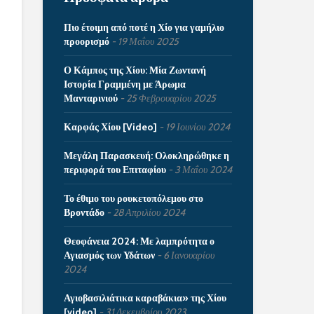
Πιο έτοιμη από ποτέ η Χίο για γαμήλιο
προορισμό
19 Μαΐου 2025
Ο Κάμπος της Χίου: Μία Ζωντανή
Ιστορία Γραμμένη με Άρωμα
Μανταρινιού
25 Φεβρουαρίου 2025
Καρφάς Χίου [Video]
19 Ιουνίου 2024
Μεγάλη Παρασκευή: Ολοκληρώθηκε η
περιφορά του Επιταφίου
3 Μαΐου 2024
Το έθιμο του ρουκετοπόλεμου στο
Βροντάδο
28 Απριλίου 2024
Θεοφάνεια 2024: Με λαμπρότητα ο
Αγιασμός των Υδάτων
6 Ιανουαρίου
2024
Αγιοβασιλιάτικα καραβάκια» της Χίου
[video]
31 Δεκεμβρίου 2023