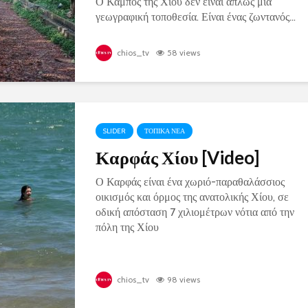
Ο Κάμπος της Χίου δεν είναι απλώς μια
γεωγραφική τοποθεσία. Είναι ένας ζωντανός...
chios_tv
58 views
SLIDER
ΤΟΠΙΚΑ ΝΕΑ
Καρφάς Χίου [Video]
Ο Καρφάς είναι ένα χωριό-παραθαλάσσιος
οικισμός και όρμος της ανατολικής Χίου, σε
οδική απόσταση 7 χιλιομέτρων νότια από την
πόλη της Χίου
chios_tv
98 views