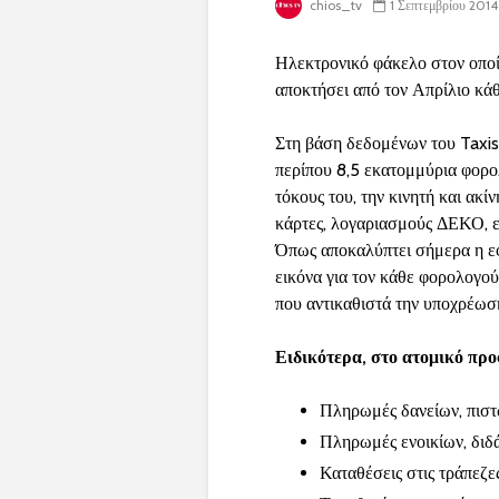
chios_tv
1 Σεπτεμβρίου 2014
Ηλεκτρονικό φάκελο στον οποί
αποκτήσει από τον Απρίλιο κά
Στη βάση δεδομένων του Taxis
περίπου 8,5 εκατομμύρια φορολ
τόκους του, την κινητή και ακί
κάρτες, λογαριασμούς ΔΕΚΟ, εν
Όπως αποκαλύπτει σήμερα η εφ
εικόνα για τον κάθε φορολογού
που αντικαθιστά την υποχρέωσ
Ειδικότερα, στο ατομικό προ
Πληρωμές δανείων, πισ
Πληρωμές ενοικίων, δι
Καταθέσεις στις τράπεζε