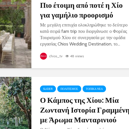
Πιο έτοιμη από ποτέ η Χίο
για γαμήλιο προορισμό
Με μεγάλη επιτυχία ολοκληρώθηκε το δεύτερο
κατά σειρά fam trip που διοργάνωσε ο Φορέας
Τουρισμού Χίου σε συνεργασία με την ομάδα
εργασίας Chios Wedding Destination, το...
chios_tv
48 views
SLIDER
ΠΟΛΙΤΙΣΜΟΣ
ΤΟΠΙΚΑ ΝΕΑ
Ο Κάμπος της Χίου: Μία
Ζωντανή Ιστορία Γραμμέν
με Άρωμα Μανταρινιού