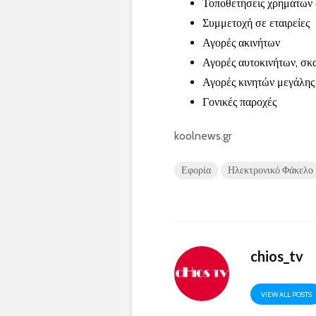
Τοποθετήσεις χρημάτων 
Συμμετοχή σε εταιρείες
Αγορές ακινήτων
Αγορές αυτοκινήτων, σκ
Αγορές κινητών μεγάλης 
Γονικές παροχές
koolnews.gr
Εφορία
Ηλεκτρονικό Φάκελο
chios_tv
VIEW ALL POSTS