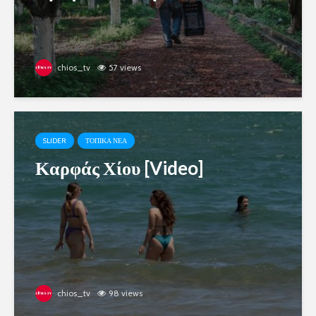
chios_tv
57 views
SLIDER
ΤΟΠΙΚΑ ΝΕΑ
Καρφάς Χίου [Video]
chios_tv
98 views