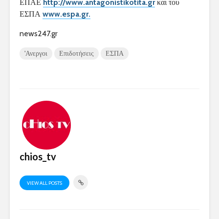
ΕΠΑΕ
http://www.antagonistikotita.gr
και του
ΕΣΠΑ
www.espa.gr.
news247.gr
'Ανεργοι
Επιδοτήσεις
ΕΣΠΑ
chios_tv
VIEW ALL POSTS