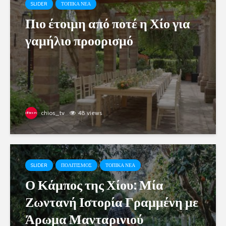
SLIDER
ΤΟΠΙΚΑ ΝΕΑ
Πιο έτοιμη από ποτέ η Χίο για
γαμήλιο προορισμό
chios_tv
48 views
SLIDER
ΠΟΛΙΤΙΣΜΟΣ
ΤΟΠΙΚΑ ΝΕΑ
Ο Κάμπος της Χίου: Μία
Ζωντανή Ιστορία Γραμμένη με
Άρωμα Μανταρινιού