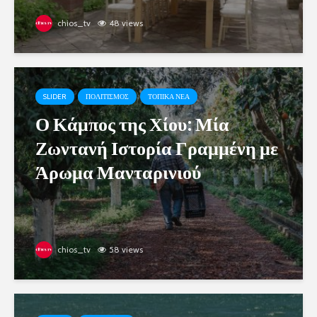
chios_tv
48 views
SLIDER
ΠΟΛΙΤΙΣΜΟΣ
ΤΟΠΙΚΑ ΝΕΑ
Ο Κάμπος της Χίου: Μία
Ζωντανή Ιστορία Γραμμένη με
Άρωμα Μανταρινιού
chios_tv
58 views