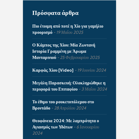
Πρόσφατα άρθρα
Πιο έτοιμη από ποτέ η Χίο για γαμήλιο
προορισμό
19 Μαΐου 2025
Ο Κάμπος της Χίου: Μία Ζωντανή
Ιστορία Γραμμένη με Άρωμα
Μανταρινιού
25 Φεβρουαρίου 2025
Καρφάς Χίου [Video]
19 Ιουνίου 2024
Μεγάλη Παρασκευή: Ολοκληρώθηκε η
περιφορά του Επιταφίου
3 Μαΐου 2024
Το έθιμο του ρουκετοπόλεμου στο
Βροντάδο
28 Απριλίου 2024
Θεοφάνεια 2024: Με λαμπρότητα ο
Αγιασμός των Υδάτων
6 Ιανουαρίου
2024