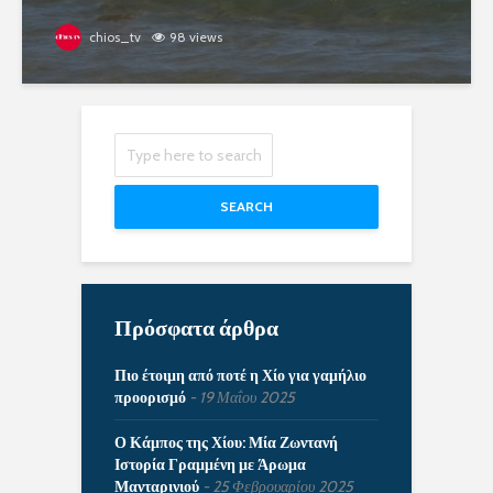
chios_tv
98 views
SEARCH
Πρόσφατα άρθρα
Πιο έτοιμη από ποτέ η Χίο για γαμήλιο
προορισμό
19 Μαΐου 2025
Ο Κάμπος της Χίου: Μία Ζωντανή
Ιστορία Γραμμένη με Άρωμα
Μανταρινιού
25 Φεβρουαρίου 2025