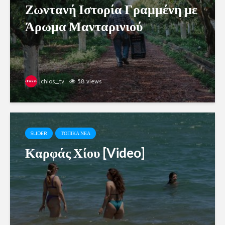
Ζωντανή Ιστορία Γραμμένη με
Άρωμα Μανταρινιού
chios_tv
58 views
SLIDER
ΤΟΠΙΚΑ ΝΕΑ
Καρφάς Χίου [Video]