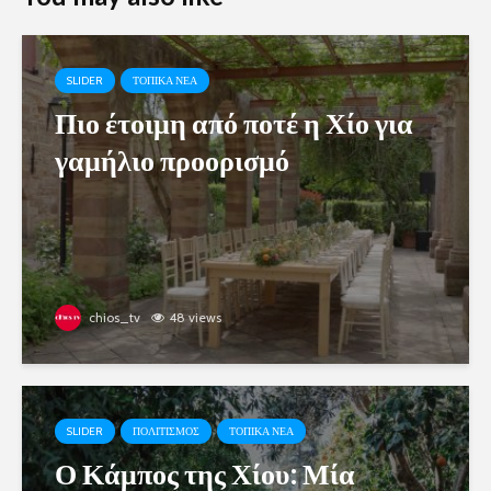
SLIDER
ΤΟΠΙΚΑ ΝΕΑ
Πιο έτοιμη από ποτέ η Χίο για
γαμήλιο προορισμό
chios_tv
48 views
SLIDER
ΠΟΛΙΤΙΣΜΟΣ
ΤΟΠΙΚΑ ΝΕΑ
Ο Κάμπος της Χίου: Μία