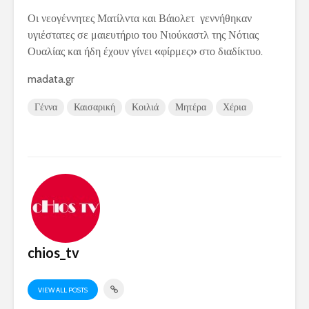
Οι νεογέννητες Ματίλντα και Βάιολετ γεννήθηκαν
υγιέστατες σε μαιευτήριο του Νιούκαστλ της Νότιας
Ουαλίας και ήδη έχουν γίνει «φίρμες» στο διαδίκτυο.
madata.gr
Γέννα
Καισαρική
Κοιλιά
Μητέρα
Χέρια
chios_tv
VIEW ALL POSTS