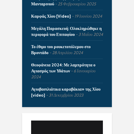
Μανταρινιού
25 Φεβρουαρίου 2025
Καρφάς Χίου [Video]
19 Ιουνίου 2024
Μεγάλη Παρασκευή: Ολοκληρώθηκε η
περιφορά του Επιταφίου
3 Μαΐου 2024
Το έθιμο του ρουκετοπόλεμου στο
Βροντάδο
28 Απριλίου 2024
Θεοφάνεια 2024: Με λαμπρότητα ο
Αγιασμός των Υδάτων
6 Ιανουαρίου
2024
Αγιοβασιλιάτικα καραβάκια» της Χίου
[video]
31 Δεκεμβρίου 2023