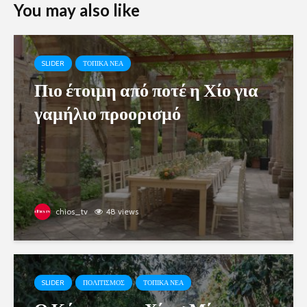
You may also like
SLIDER
ΤΟΠΙΚΑ ΝΕΑ
Πιο έτοιμη από ποτέ η Χίο για
γαμήλιο προορισμό
chios_tv
48 views
SLIDER
ΠΟΛΙΤΙΣΜΟΣ
ΤΟΠΙΚΑ ΝΕΑ