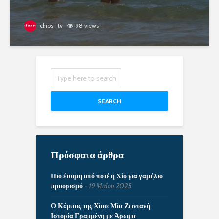
chios_tv
98 views
SEARCH
Πρόσφατα άρθρα
Πιο έτοιμη από ποτέ η Χίο για γαμήλιο
προορισμό
19 Μαΐου 2025
Ο Κάμπος της Χίου: Μία Ζωντανή
Ιστορία Γραμμένη με Άρωμα