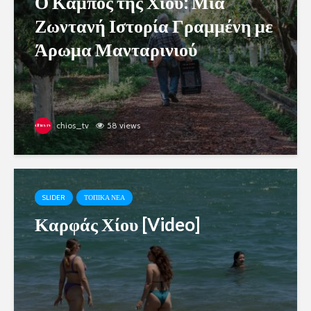
Ο Κάμπος της Χίου: Μία
Ζωντανή Ιστορία Γραμμένη με
Άρωμα Μανταρινιού
chios_tv
58 views
SLIDER
ΤΟΠΙΚΑ ΝΕΑ
Καρφάς Χίου [Video]