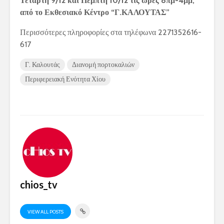
Τετάρτη 9/12 και Πέμπτη 10/12 τις ώρες 8πμ-4μμ,
από το Εκθεσιακό Κέντρο “Γ.ΚΑΛΟΥΤΑΣ”
Περισσότερες πληροφορίες στα τηλέφωνα 2271352616-
617
Γ. Καλουτάς
Διανομή πορτοκαλιών
Περιφερειακή Ενότητα Χίου
chios_tv
VIEW ALL POSTS