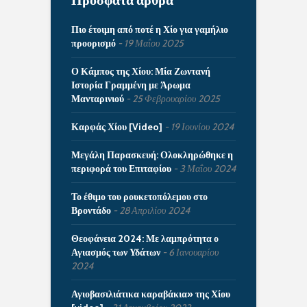
Πιο έτοιμη από ποτέ η Χίο για γαμήλιο
προορισμό
19 Μαΐου 2025
Ο Κάμπος της Χίου: Μία Ζωντανή
Ιστορία Γραμμένη με Άρωμα
Μανταρινιού
25 Φεβρουαρίου 2025
Καρφάς Χίου [Video]
19 Ιουνίου 2024
Μεγάλη Παρασκευή: Ολοκληρώθηκε η
περιφορά του Επιταφίου
3 Μαΐου 2024
Το έθιμο του ρουκετοπόλεμου στο
Βροντάδο
28 Απριλίου 2024
Θεοφάνεια 2024: Με λαμπρότητα ο
Αγιασμός των Υδάτων
6 Ιανουαρίου
2024
Αγιοβασιλιάτικα καραβάκια» της Χίου