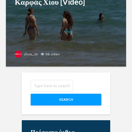
Καρφάς Χίου [Video]
chios_tv
98 views
SEARCH
Πρόσφατα άρθρα