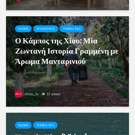
SLIDER
ΠΟΛΙΤΙΣΜΟΣ
ΤΟΠΙΚΑ ΝΕΑ
Ο Κάμπος της Χίου: Μία
Ζωντανή Ιστορία Γραμμένη με
Άρωμα Μανταρινιού
chios_tv
57 views
SLIDER
ΤΟΠΙΚΑ ΝΕΑ