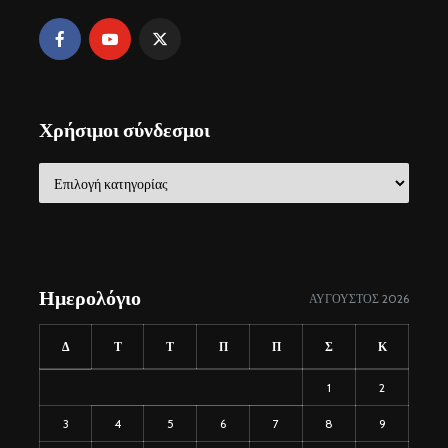
Χρήσιμοι σύνδεσμοι
Χρήσιμοι
σύνδεσμοι
Ημερολόγιο
ΑΎΓΟΥΣΤΟΣ 2026
Δ
Τ
Τ
Π
Π
Σ
Κ
1
2
3
4
5
6
7
8
9