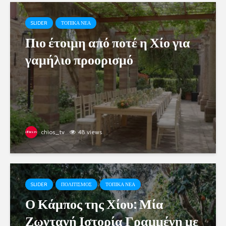
SLIDER
ΤΟΠΙΚΑ ΝΕΑ
Πιο έτοιμη από ποτέ η Χίο για
γαμήλιο προορισμό
chios_tv
48 views
SLIDER
ΠΟΛΙΤΙΣΜΟΣ
ΤΟΠΙΚΑ ΝΕΑ
Ο Κάμπος της Χίου: Μία
Ζωντανή Ιστορία Γραμμένη με