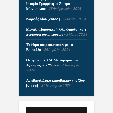
Ιστορία Γραμμένη με Άρωμα
Μανταρινιού
25 Φεβρουαρίου 2025
Καρφάς Χίου [Video]
19 Ιουνίου 2024
Μεγάλη Παρασκευή: Ολοκληρώθηκε η
περιφορά του Επιταφίου
3 Μαΐου 2024
Το έθιμο του ρουκετοπόλεμου στο
Βροντάδο
28 Απριλίου 2024
Θεοφάνεια 2024: Με λαμπρότητα ο
Αγιασμός των Υδάτων
6 Ιανουαρίου
2024
Αγιοβασιλιάτικα καραβάκια» της Χίου
[video]
31 Δεκεμβρίου 2023