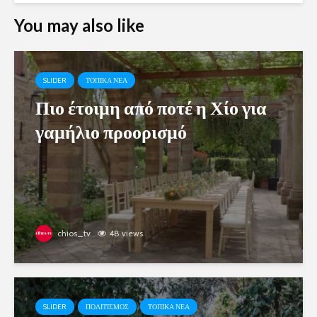
You may also like
SLIDER
ΤΟΠΙΚΑ ΝΕΑ
Πιο έτοιμη από ποτέ η Χίο για
γαμήλιο προορισμό
chios_tv
48 views
SLIDER
ΠΟΛΙΤΙΣΜΟΣ
ΤΟΠΙΚΑ ΝΕΑ