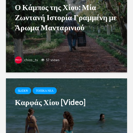
Ο Κάμπος της Χίου: Μία
Ζωντανή Ιστορία Γραμμένη με
Άρωμα Μανταρινιού
chios_tv
57 views
SLIDER
ΤΟΠΙΚΑ ΝΕΑ
Καρφάς Χίου [Video]