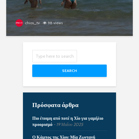
chios_tv
98 views
SEARCH
Πρόσφατα άρθρα
Πιο έτοιμη από ποτέ η Χίο για γαμήλιο
προορισμό
19 Μαΐου 2025
Ο Κάμπος της Χίου: Μία Ζωντανή