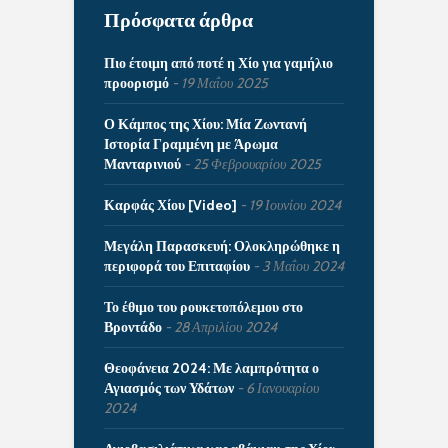
Πρόσφατα άρθρα
Πιο έτοιμη από ποτέ η Χίο για γαμήλιο
προορισμό
19 Μαΐου 2025
Ο Κάμπος της Χίου: Μία Ζωντανή
Ιστορία Γραμμένη με Άρωμα
Μανταρινιού
25 Φεβρουαρίου 2025
Καρφάς Χίου [Video]
19 Ιουνίου 2024
Μεγάλη Παρασκευή: Ολοκληρώθηκε η
περιφορά του Επιταφίου
3 Μαΐου 2024
Το έθιμο του ρουκετοπόλεμου στο
Βροντάδο
28 Απριλίου 2024
Θεοφάνεια 2024: Με λαμπρότητα ο
Αγιασμός των Υδάτων
6 Ιανουαρίου
2024