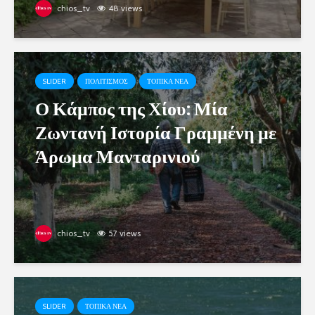
chios_tv
48 views
SLIDER
ΠΟΛΙΤΙΣΜΟΣ
ΤΟΠΙΚΑ ΝΕΑ
Ο Κάμπος της Χίου: Μία
Ζωντανή Ιστορία Γραμμένη με
Άρωμα Μανταρινιού
chios_tv
57 views
SLIDER
ΤΟΠΙΚΑ ΝΕΑ