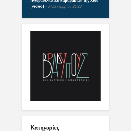
Αγιοβασιλιάτικα καραβάκια» της Χίου
[video]
31 Δεκεμβρίου 2023
Kατηγορίες