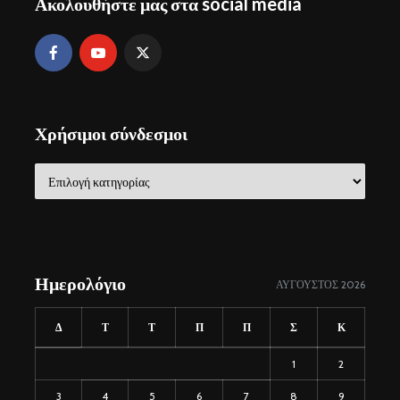
Ακολουθήστε μας στα social media
Χρήσιμοι σύνδεσμοι
Χρήσιμοι
σύνδεσμοι
Ημερολόγιο
ΑΎΓΟΥΣΤΟΣ 2026
Δ
Τ
Τ
Π
Π
Σ
Κ
1
2
3
4
5
6
7
8
9