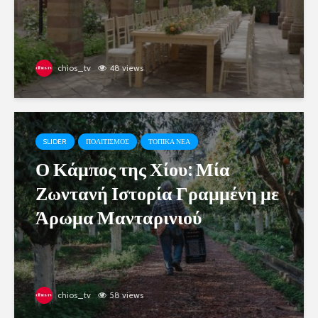
chios_tv
48 views
SLIDER
ΠΟΛΙΤΙΣΜΟΣ
ΤΟΠΙΚΑ ΝΕΑ
Ο Κάμπος της Χίου: Μία
Ζωντανή Ιστορία Γραμμένη με
Άρωμα Μανταρινιού
chios_tv
58 views