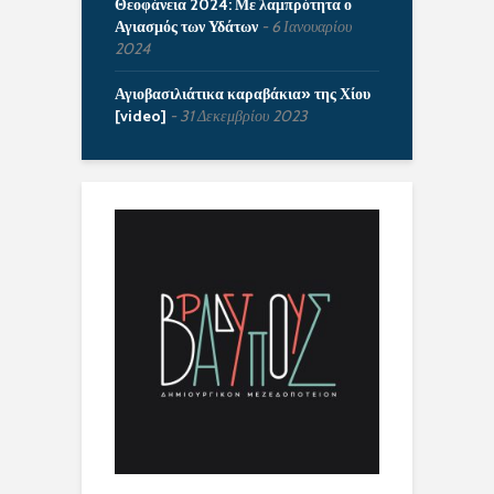
Θεοφάνεια 2024: Με λαμπρότητα ο
Αγιασμός των Υδάτων
6 Ιανουαρίου
2024
Αγιοβασιλιάτικα καραβάκια» της Χίου
[video]
31 Δεκεμβρίου 2023