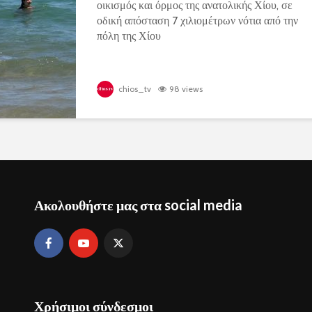
οικισμός και όρμος της ανατολικής Χίου, σε
οδική απόσταση 7 χιλιομέτρων νότια από την
πόλη της Χίου
chios_tv
98 views
Ακολουθήστε μας στα social media
Χρήσιμοι σύνδεσμοι