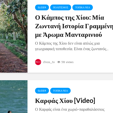
SLIDER
ΠΟΛΙΤΙΣΜΟΣ
ΤΟΠΙΚΑ ΝΕΑ
Ο Κάμπος της Χίου: Μία
Ζωντανή Ιστορία Γραμμέν
με Άρωμα Μανταρινιού
Ο Κάμπος της Χίου δεν είναι απλώς μια
γεωγραφική τοποθεσία. Είναι ένας ζωντανός...
chios_tv
58 views
SLIDER
ΤΟΠΙΚΑ ΝΕΑ
Καρφάς Χίου [Video]
Ο Καρφάς είναι ένα χωριό-παραθαλάσσιος