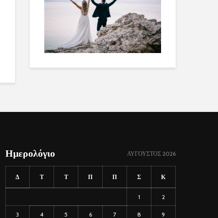
Ημερολόγιο
ΑΎΓΟΥΣΤΟΣ 2026
Δ
Τ
Τ
Π
Π
Σ
Κ
1
2
3
4
5
6
7
8
9