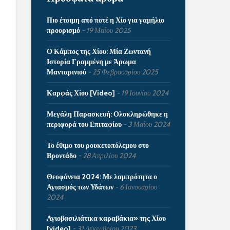
Πιο έτοιμη από ποτέ η Χίο για γαμήλιο
προορισμό
19 Μαΐου 2025
Ο Κάμπος της Χίου: Μία Ζωντανή
Ιστορία Γραμμένη με Άρωμα
Μανταρινιού
25 Φεβρουαρίου 2025
Καρφάς Χίου [Video]
19 Ιουνίου 2024
Μεγάλη Παρασκευή: Ολοκληρώθηκε η
περιφορά του Επιταφίου
3 Μαΐου 2024
Το έθιμο του ρουκετοπόλεμου στο
Βροντάδο
28 Απριλίου 2024
Θεοφάνεια 2024: Με λαμπρότητα ο
Αγιασμός των Υδάτων
6 Ιανουαρίου
2024
Αγιοβασιλιάτικα καραβάκια» της Χίου
[video]
31 Δεκεμβρίου 2023