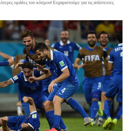
ύτερες ομάδες του κόσμου! Ευχαριστούμε για τις απίστευτες