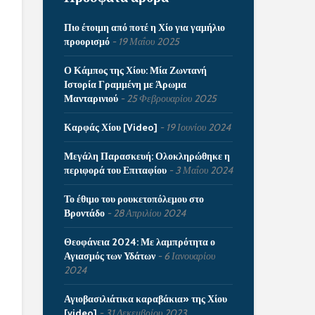
Πιο έτοιμη από ποτέ η Χίο για γαμήλιο
προορισμό
19 Μαΐου 2025
Ο Κάμπος της Χίου: Μία Ζωντανή
Ιστορία Γραμμένη με Άρωμα
Μανταρινιού
25 Φεβρουαρίου 2025
Καρφάς Χίου [Video]
19 Ιουνίου 2024
Μεγάλη Παρασκευή: Ολοκληρώθηκε η
περιφορά του Επιταφίου
3 Μαΐου 2024
Το έθιμο του ρουκετοπόλεμου στο
Βροντάδο
28 Απριλίου 2024
Θεοφάνεια 2024: Με λαμπρότητα ο
Αγιασμός των Υδάτων
6 Ιανουαρίου
2024
Αγιοβασιλιάτικα καραβάκια» της Χίου
[video]
31 Δεκεμβρίου 2023