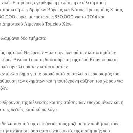
ικής Επιτροπής, εγκρίθηκε η μελέτη, η εκτέλεση και η
κατασκευή πεζοδρομίων Βόρειας και Νότιας Προκυμαίας Χίου»,
0.000 ευρώ, με πιστώσεις 350.000 για το 2014 και
 Δημοτικού Λιμενικού Ταμείου Χίου.
ριλαμβάνει δύο τμήματα:
ίας της οδού Νεωρείων – από την πλευρά των καταστημάτων.
ωφόρος Αιγαίου) από τη διασταύρωση της οδού Κουντουριώτη
 από την πλευρά των καταστημάτων.
αν πρώτο βήμα για το σκοπό αυτό, αποτελεί ο περιορισμός του
στάθμευση των οχημάτων και η ταυτόχρονη αύξηση του χώρου για
εζών.
ποθάρρυνση της διέλευσης και της στάσης των εποχουμένων και η
ους πεζούς, κατά κύριο λόγο.
υ διπλασιασμού της επιφάνειάς τους μαζί με την αισθητική τους
 την ανάκτηση, όσο αυτό είναι εφικτό, της αισθητικής που