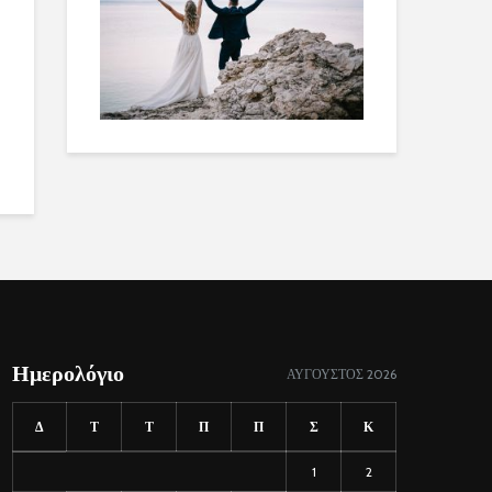
Ημερολόγιο
ΑΎΓΟΥΣΤΟΣ 2026
Δ
Τ
Τ
Π
Π
Σ
Κ
1
2