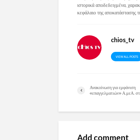
ιστορικά αποδεδειγμένα, χαρακτ
κεφάλαιο της αποκατάστασης τη
chios_tv
VIEW ALL POSTS
Ανακοίνωση για εμφάνιση
«επαγγελματιών» Α.μεΑ. στ
Add comment