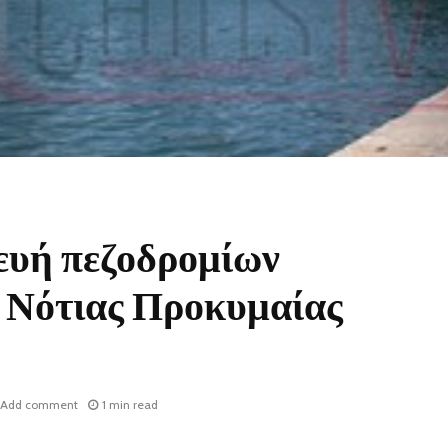
υή πεζοδρομίων
ι Νότιας Προκυμαίας
Add comment
1 min read