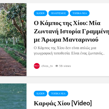
SLIDER
ΠΟΛΙΤΙΣΜΟΣ
ΤΟΠΙΚΑ ΝΕΑ
Ο Κάμπος της Χίου: Μία
Ζωντανή Ιστορία Γραμμέν
με Άρωμα Μανταρινιού
Ο Κάμπος της Χίου δεν είναι απλώς μια
γεωγραφική τοποθεσία. Είναι ένας ζωντανός...
chios_tv
58 views
SLIDER
ΤΟΠΙΚΑ ΝΕΑ
Καρφάς Χίου [Video]