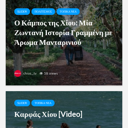
SLIDER
ΠΟΛΙΤΙΣΜΟΣ
ΤΟΠΙΚΑ ΝΕΑ
Ο Κάμπος της Χίου: Μία
Ζωντανή Ιστορία Γραμμένη με
Άρωμα Μανταρινιού
chios_tv
58 views
SLIDER
ΤΟΠΙΚΑ ΝΕΑ
Καρφάς Χίου [Video]