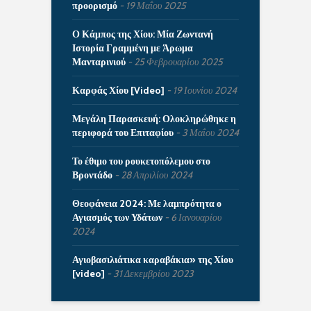
προορισμό
19 Μαΐου 2025
Ο Κάμπος της Χίου: Μία Ζωντανή
Ιστορία Γραμμένη με Άρωμα
Μανταρινιού
25 Φεβρουαρίου 2025
Καρφάς Χίου [Video]
19 Ιουνίου 2024
Μεγάλη Παρασκευή: Ολοκληρώθηκε η
περιφορά του Επιταφίου
3 Μαΐου 2024
Το έθιμο του ρουκετοπόλεμου στο
Βροντάδο
28 Απριλίου 2024
Θεοφάνεια 2024: Με λαμπρότητα ο
Αγιασμός των Υδάτων
6 Ιανουαρίου
2024
Αγιοβασιλιάτικα καραβάκια» της Χίου
[video]
31 Δεκεμβρίου 2023