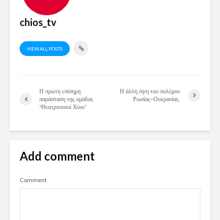
chios_tv
VIEW ALL POSTS
Η πρώτη επίσημη
Η άλλη όψη του πολέμου
παράσταση της ομάδας
Ρωσίας-Ουκρανίας.
“Θεατροποιοί Χίου”
Add comment
Comment